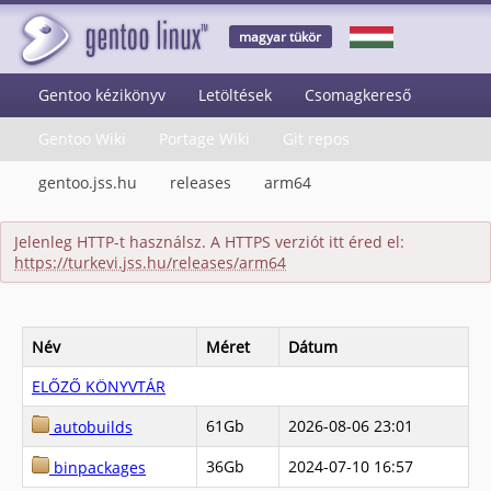
magyar tükör
Gentoo kézikönyv
Letöltések
Csomagkereső
Gentoo Wiki
Portage Wiki
Git repos
gentoo.jss.hu
releases
arm64
Jelenleg HTTP-t használsz. A HTTPS verziót itt éred el:
https://turkevi.jss.hu/releases/arm64
Név
Méret
Dátum
ELŐZŐ KÖNYVTÁR
61Gb
2026-08-06 23:01
autobuilds
36Gb
2024-07-10 16:57
binpackages