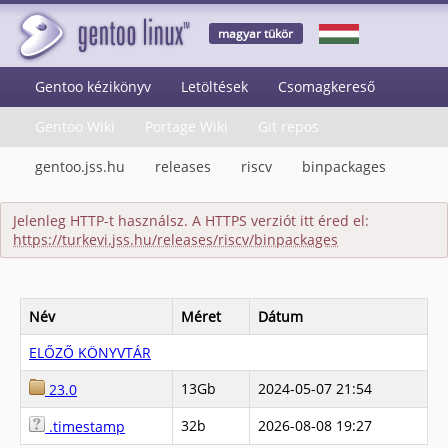
magyar tükör
Gentoo kézikönyv
Letöltések
Csomagkereső
Gentoo Wiki
Portage Wiki
Git repos
gentoo.jss.hu
releases
riscv
binpackages
Jelenleg HTTP-t használsz. A HTTPS verziót itt éred el:
https://turkevi.jss.hu/releases/riscv/binpackages
Név
Méret
Dátum
ELŐZŐ KÖNYVTÁR
13Gb
2024-05-07 21:54
23.0
32b
2026-08-08 19:27
.timestamp