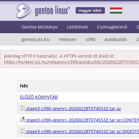
magyar tükör
Gentoo kézikönyv
Letöltések
Csomagkereső
G
gentoo.jss.hu
releases
s390
autobuilds
2
Jelenleg HTTP-t használsz. A HTTPS verziót itt éred el:
https://turkevi.jss.hu/releases/s390/autobuilds/20260228T07455
Név
ELŐZŐ KÖNYVTÁR
stage3-s390-openrc-20260228T074553Z.tar.xz
stage3-s390-openrc-20260228T074553Z.tar.xz.CONTE
stage3-s390-openrc-20260228T074553Z.tar.xz.DIGEST