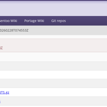
entoo Wiki
Portage Wiki
Git repos
0260228T074553Z
3Z
NTS.gz
S