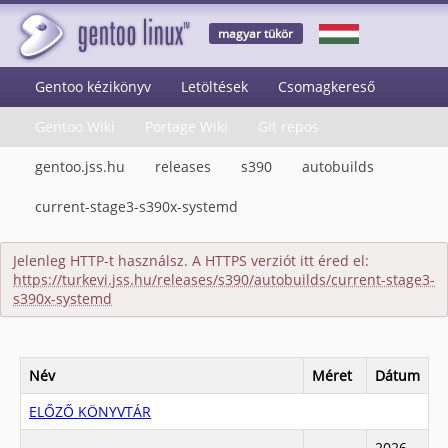
magyar tükör
Gentoo kézikönyv
Letöltések
Csomagkereső
Gentoo Wiki
Portage Wiki
Git repos
gentoo.jss.hu
releases
s390
autobuilds
current-stage3-s390x-systemd
Jelenleg HTTP-t használsz. A HTTPS verziót itt éred el:
https://turkevi.jss.hu/releases/s390/autobuilds/current-stage3-
s390x-systemd
Név
Méret
Dátum
ELŐZŐ KÖNYVTÁR
2026-