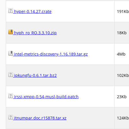
hyper-0.14.27.crate
191Kb
hyph_ro_RO.3.3.10.zip
18Kb
intel-metrics-discovery-1.16.189.tar.gz
4Mb
ipkungfu-0.6.1.tar.bz2
102Kb
irssi-xmpp-0.54-musl-build.patch
23Kb
itnumpar.doc.r15878.tar.xz
124Kb