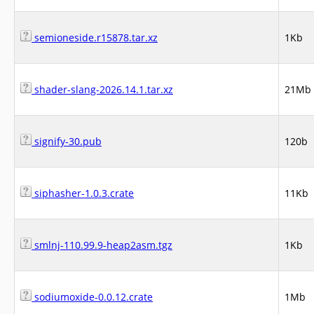
semioneside.r15878.tar.xz
1Kb
shader-slang-2026.14.1.tar.xz
21Mb
signify-30.pub
120b
siphasher-1.0.3.crate
11Kb
smlnj-110.99.9-heap2asm.tgz
1Kb
sodiumoxide-0.0.12.crate
1Mb