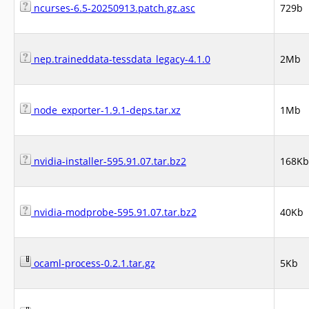
ncurses-6.5-20250913.patch.gz.asc
729b
nep.traineddata-tessdata_legacy-4.1.0
2Mb
node_exporter-1.9.1-deps.tar.xz
1Mb
nvidia-installer-595.91.07.tar.bz2
168Kb
nvidia-modprobe-595.91.07.tar.bz2
40Kb
ocaml-process-0.2.1.tar.gz
5Kb