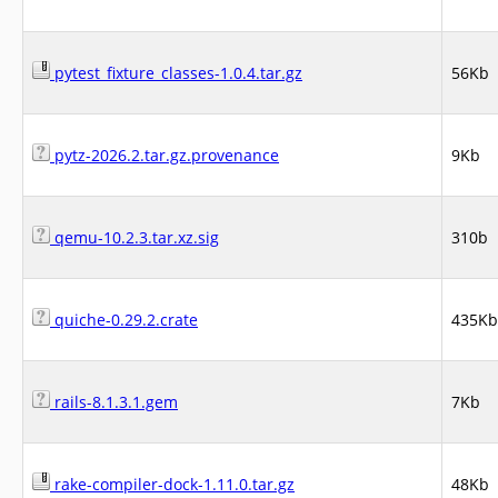
pytest_fixture_classes-1.0.4.tar.gz
56Kb
pytz-2026.2.tar.gz.provenance
9Kb
qemu-10.2.3.tar.xz.sig
310b
quiche-0.29.2.crate
435Kb
rails-8.1.3.1.gem
7Kb
rake-compiler-dock-1.11.0.tar.gz
48Kb