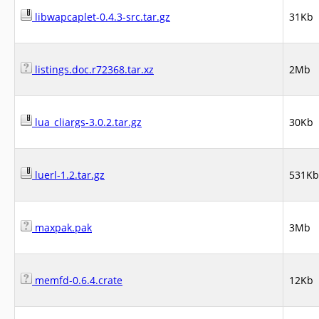
libwapcaplet-0.4.3-src.tar.gz
31Kb
listings.doc.r72368.tar.xz
2Mb
lua_cliargs-3.0.2.tar.gz
30Kb
luerl-1.2.tar.gz
531Kb
maxpak.pak
3Mb
memfd-0.6.4.crate
12Kb