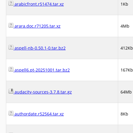
arabicfront.r51474.tar.xz
1Kb
arara.doc.r71205.tar.xz
4Mb
aspell-nb-0.50.1-0.tar.bz2
412Kb
aspell6.pt-20251001.tar.bz2
167Kb
audacity-sources-3.7.8.tar.gz
64Mb
authordate.r52564.tar.xz
8Kb