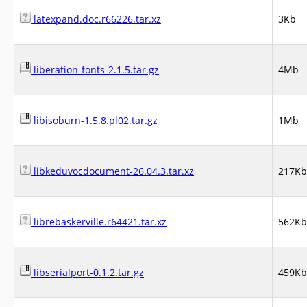
latexpand.doc.r66226.tar.xz
3Kb
liberation-fonts-2.1.5.tar.gz
4Mb
libisoburn-1.5.8.pl02.tar.gz
1Mb
libkeduvocdocument-26.04.3.tar.xz
217Kb
librebaskerville.r64421.tar.xz
562Kb
libserialport-0.1.2.tar.gz
459Kb