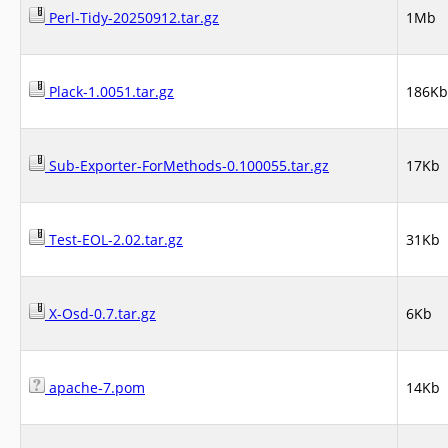
Perl-Tidy-20250912.tar.gz
1Mb
Plack-1.0051.tar.gz
186Kb
Sub-Exporter-ForMethods-0.100055.tar.gz
17Kb
Test-EOL-2.02.tar.gz
31Kb
X-Osd-0.7.tar.gz
6Kb
apache-7.pom
14Kb