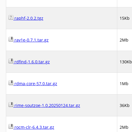
raphf-2.0.2.tgz
15Kb
rav1e-0.7.1.tar.gz
2Mb
rdfind-1.6.0.tar.gz
130Kb
rdma-core-57.0.tar.gz
1Mb
rime-soutzoe-1.0.20250124.tar.gz
36Kb
rocm-clr-6.4.3.tar.gz
2Mb