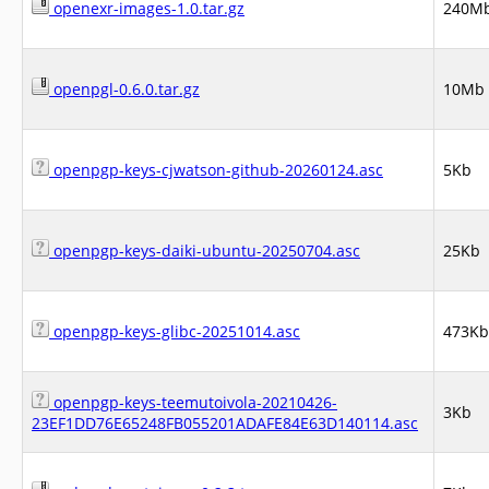
openexr-images-1.0.tar.gz
240M
openpgl-0.6.0.tar.gz
10Mb
openpgp-keys-cjwatson-github-20260124.asc
5Kb
openpgp-keys-daiki-ubuntu-20250704.asc
25Kb
openpgp-keys-glibc-20251014.asc
473Kb
openpgp-keys-teemutoivola-20210426-
3Kb
23EF1DD76E65248FB055201ADAFE84E63D140114.asc