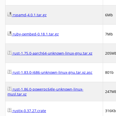
rspamd-4.0.1.tar.gz
6Mb
ruby-oembed-0.18.1.tar.gz
7Mb
rust-1.75.0-aarch64-unknown-linux-gnu.tar.xz
205M
rust-1.83.0-i686-unknown-linux-gnu.tar.xz.asc
801b
rust-1.86.0-powerpc64le-unknown-linux-
247M
musl.tar.xz
rustix-0.37.27.crate
316Kb