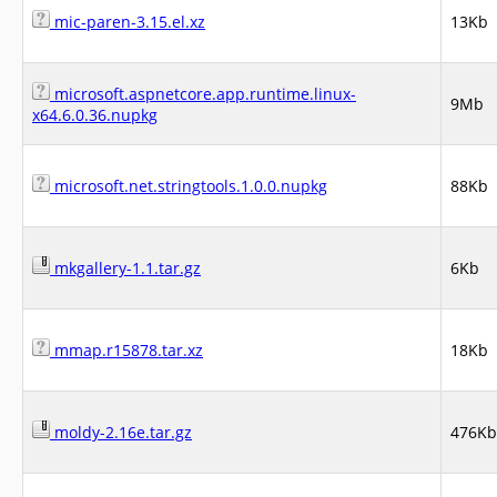
mic-paren-3.15.el.xz
13Kb
microsoft.aspnetcore.app.runtime.linux-
9Mb
x64.6.0.36.nupkg
microsoft.net.stringtools.1.0.0.nupkg
88Kb
mkgallery-1.1.tar.gz
6Kb
mmap.r15878.tar.xz
18Kb
moldy-2.16e.tar.gz
476Kb