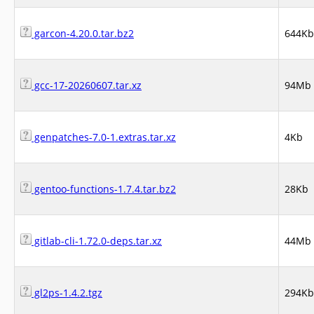
garcon-4.20.0.tar.bz2
644Kb
gcc-17-20260607.tar.xz
94Mb
genpatches-7.0-1.extras.tar.xz
4Kb
gentoo-functions-1.7.4.tar.bz2
28Kb
gitlab-cli-1.72.0-deps.tar.xz
44Mb
gl2ps-1.4.2.tgz
294Kb