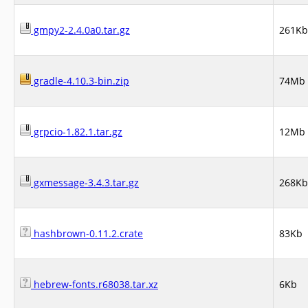
gmpy2-2.4.0a0.tar.gz
261Kb
gradle-4.10.3-bin.zip
74Mb
grpcio-1.82.1.tar.gz
12Mb
gxmessage-3.4.3.tar.gz
268Kb
hashbrown-0.11.2.crate
83Kb
hebrew-fonts.r68038.tar.xz
6Kb