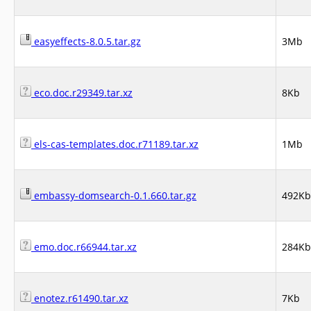
easyeffects-8.0.5.tar.gz
3Mb
eco.doc.r29349.tar.xz
8Kb
els-cas-templates.doc.r71189.tar.xz
1Mb
embassy-domsearch-0.1.660.tar.gz
492Kb
emo.doc.r66944.tar.xz
284Kb
enotez.r61490.tar.xz
7Kb