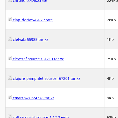
chrono-0.4.40.crate
224Kb
clap_derive-4.4.7.crate
28Kb
clefval.r55985.tar.xz
1Kb
cleveref.source.r61719.tar.xz
75Kb
clojure-pamphlet.source.r67201.tar.xz
4Kb
cmarrows.r24378.tar.xz
9Kb
coffee-script-source-1.12.2.gem
63Kb