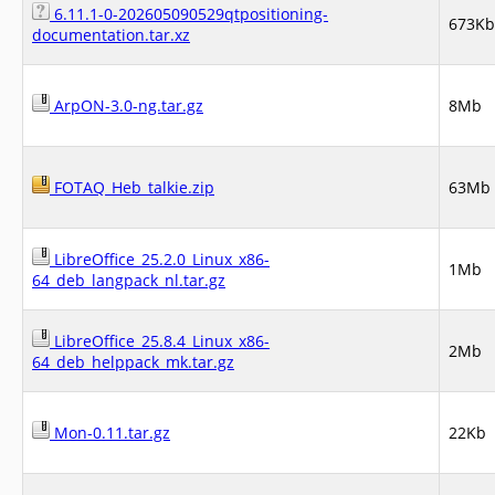
6.11.1-0-202605090529qtpositioning-
673Kb
documentation.tar.xz
ArpON-3.0-ng.tar.gz
8Mb
FOTAQ_Heb_talkie.zip
63Mb
LibreOffice_25.2.0_Linux_x86-
1Mb
64_deb_langpack_nl.tar.gz
LibreOffice_25.8.4_Linux_x86-
2Mb
64_deb_helppack_mk.tar.gz
Mon-0.11.tar.gz
22Kb