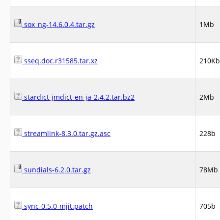
sox_ng-14.6.0.4.tar.gz
1Mb
sseq.doc.r31585.tar.xz
210Kb
stardict-jmdict-en-ja-2.4.2.tar.bz2
2Mb
streamlink-8.3.0.tar.gz.asc
228b
sundials-6.2.0.tar.gz
78Mb
sync-0.5.0-mjit.patch
705b