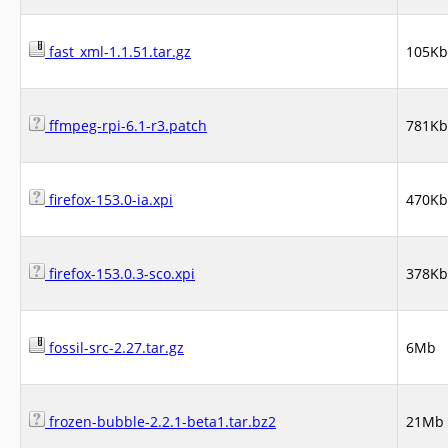
fast_xml-1.1.51.tar.gz
105Kb
ffmpeg-rpi-6.1-r3.patch
781Kb
firefox-153.0-ia.xpi
470Kb
firefox-153.0.3-sco.xpi
378Kb
fossil-src-2.27.tar.gz
6Mb
frozen-bubble-2.2.1-beta1.tar.bz2
21Mb