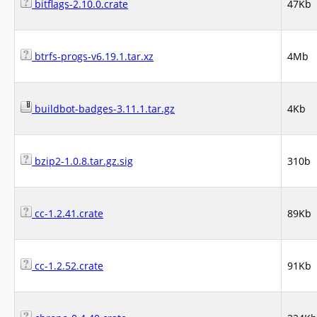
bitflags-2.10.0.crate
47Kb
btrfs-progs-v6.19.1.tar.xz
4Mb
buildbot-badges-3.11.1.tar.gz
4Kb
bzip2-1.0.8.tar.gz.sig
310b
cc-1.2.41.crate
89Kb
cc-1.2.52.crate
91Kb