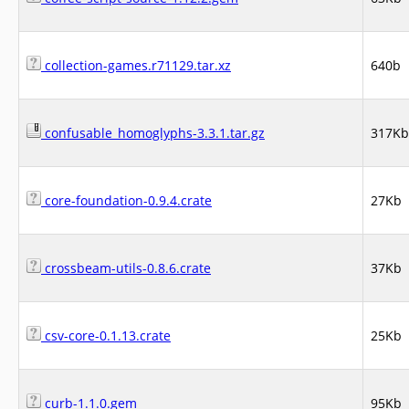
collection-games.r71129.tar.xz
640b
confusable_homoglyphs-3.3.1.tar.gz
317Kb
core-foundation-0.9.4.crate
27Kb
crossbeam-utils-0.8.6.crate
37Kb
csv-core-0.1.13.crate
25Kb
curb-1.1.0.gem
95Kb