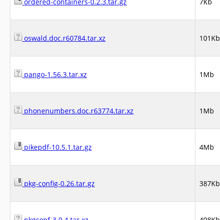
ordered-containers-0.2.3.tar.gz
7Kb
oswald.doc.r60784.tar.xz
101Kb
pango-1.56.3.tar.xz
1Mb
phonenumbers.doc.r63774.tar.xz
1Mb
pikepdf-10.5.1.tar.gz
4Mb
pkg-config-0.26.tar.gz
387Kb
pkgconf-3.0.4.tar.xz
408Kb