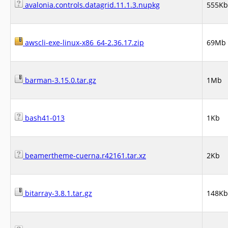
avalonia.controls.datagrid.11.1.3.nupkg
555Kb
awscli-exe-linux-x86_64-2.36.17.zip
69Mb
barman-3.15.0.tar.gz
1Mb
bash41-013
1Kb
beamertheme-cuerna.r42161.tar.xz
2Kb
bitarray-3.8.1.tar.gz
148Kb