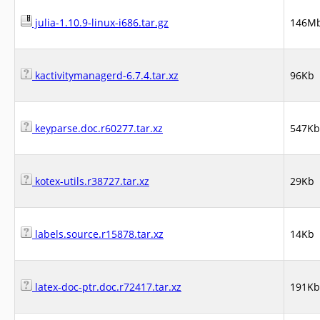
julia-1.10.9-linux-i686.tar.gz
146M
kactivitymanagerd-6.7.4.tar.xz
96Kb
keyparse.doc.r60277.tar.xz
547Kb
kotex-utils.r38727.tar.xz
29Kb
labels.source.r15878.tar.xz
14Kb
latex-doc-ptr.doc.r72417.tar.xz
191Kb