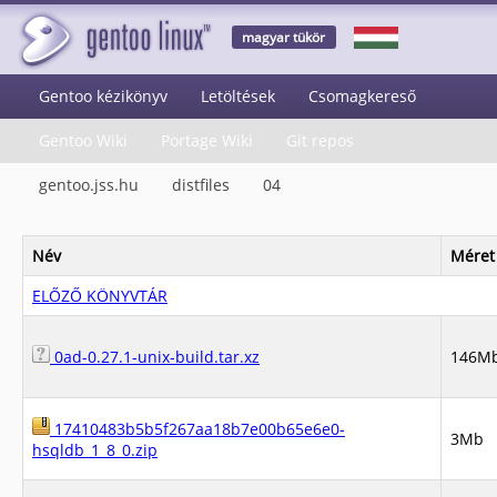
magyar tükör
Gentoo kézikönyv
Letöltések
Csomagkereső
Gentoo Wiki
Portage Wiki
Git repos
gentoo.jss.hu
distfiles
04
Név
Méret
ELŐZŐ KÖNYVTÁR
0ad-0.27.1-unix-build.tar.xz
146M
17410483b5b5f267aa18b7e00b65e6e0-
3Mb
hsqldb_1_8_0.zip