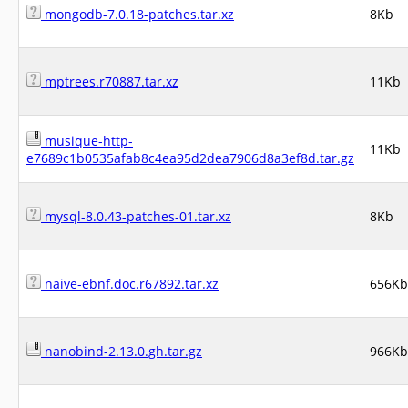
mongodb-7.0.18-patches.tar.xz
8Kb
mptrees.r70887.tar.xz
11Kb
musique-http-
11Kb
e7689c1b0535afab8c4ea95d2dea7906d8a3ef8d.tar.gz
mysql-8.0.43-patches-01.tar.xz
8Kb
naive-ebnf.doc.r67892.tar.xz
656Kb
nanobind-2.13.0.gh.tar.gz
966Kb