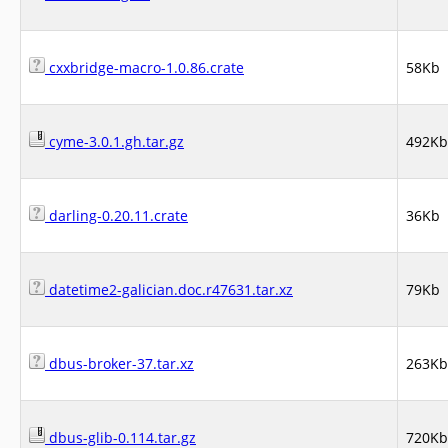
cxxbridge-macro-1.0.86.crate
58Kb
cyme-3.0.1.gh.tar.gz
492Kb
darling-0.20.11.crate
36Kb
datetime2-galician.doc.r47631.tar.xz
79Kb
dbus-broker-37.tar.xz
263Kb
dbus-glib-0.114.tar.gz
720Kb