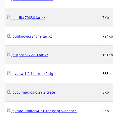
pst-fit.r70686.tar.xz
7Kb
punknova.r24649.tar.xz
794Kb
purpose-6.27.0.tar.xz
191Kb
pyalsa-1.2.14.tar.bz2.sig
833b
pyo3-macros-0.29.2.crate
8Kb
pyrate_limiter-4.2.0.tar.gz.provenance
9Kb