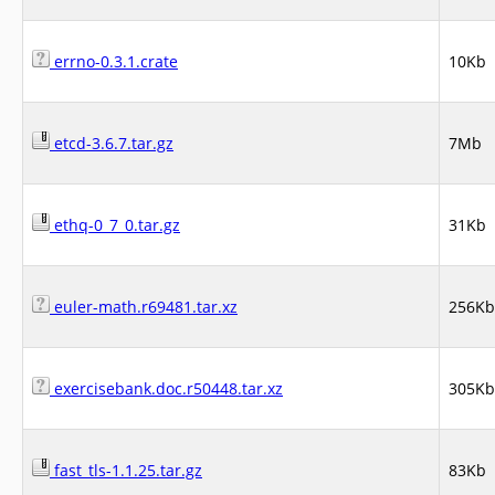
errno-0.3.1.crate
10Kb
etcd-3.6.7.tar.gz
7Mb
ethq-0_7_0.tar.gz
31Kb
euler-math.r69481.tar.xz
256Kb
exercisebank.doc.r50448.tar.xz
305Kb
fast_tls-1.1.25.tar.gz
83Kb