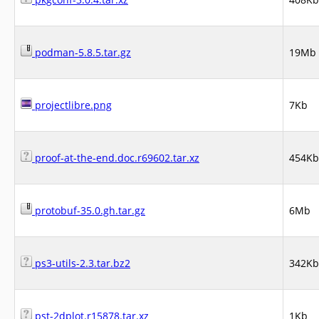
podman-5.8.5.tar.gz
19Mb
projectlibre.png
7Kb
proof-at-the-end.doc.r69602.tar.xz
454Kb
protobuf-35.0.gh.tar.gz
6Mb
ps3-utils-2.3.tar.bz2
342Kb
pst-2dplot.r15878.tar.xz
1Kb