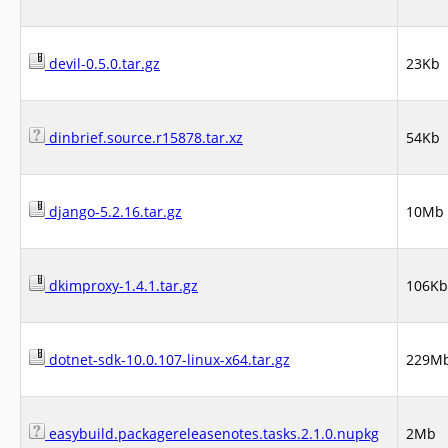
devil-0.5.0.tar.gz
23Kb
dinbrief.source.r15878.tar.xz
54Kb
django-5.2.16.tar.gz
10Mb
dkimproxy-1.4.1.tar.gz
106Kb
dotnet-sdk-10.0.107-linux-x64.tar.gz
229M
easybuild.packagereleasenotes.tasks.2.1.0.nupkg
2Mb