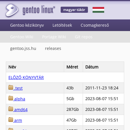
magyar tükör
Gentoo kézikönyv
Letöltések
Csomagkereső
Gentoo Wiki
Portage Wiki
Git repos
gentoo.jss.hu
releases
Név
Méret
Dátum
ELŐZŐ KÖNYVTÁR
43b
2011-11-23 18:24
.test
5Gb
2023-08-07 15:51
alpha
287Gb
2023-08-07 15:51
amd64
47Gb
2023-08-07 15:51
arm