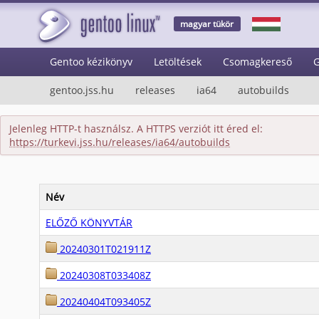
magyar tükör
Gentoo kézikönyv
Letöltések
Csomagkereső
G
gentoo.jss.hu
releases
ia64
autobuilds
Jelenleg HTTP-t használsz. A HTTPS verziót itt éred el:
https://turkevi.jss.hu/releases/ia64/autobuilds
Név
ELŐZŐ KÖNYVTÁR
20240301T021911Z
20240308T033408Z
20240404T093405Z