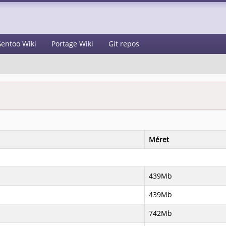
entoo Wiki
Portage Wiki
Git repos
Méret
439Mb
439Mb
742Mb