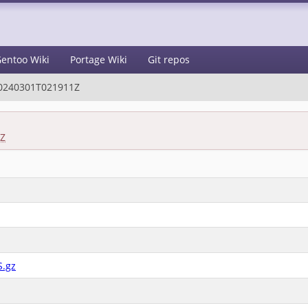
entoo Wiki
Portage Wiki
Git repos
0240301T021911Z
1Z
S.gz