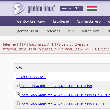
magyar tükör
Gentoo kézikönyv
Letöltések
Csomagkereső
G
gentoo.jss.hu
releases
ia64
autobuilds
2
Jelenleg HTTP-t használsz. A HTTPS verziót itt éred el:
https://turkevi.jss.hu/releases/ia64/autobuilds/20240301T02191
Név
ELŐZŐ KÖNYVTÁR
install-ia64-minimal-20240301T021911Z.iso
install-ia64-minimal-20240301T021911Z.iso.CONTENT
install-ia64-minimal-20240301T021911Z.iso.DIGESTS